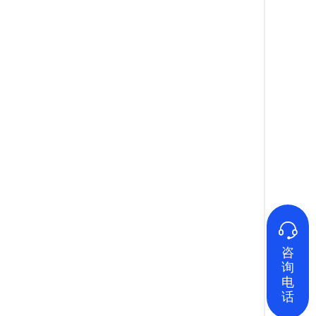

咨
询
电
话