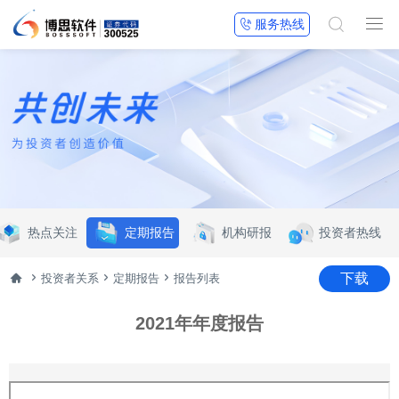


服务热线

热点关注
定期报告
机构研报
投资者热线




下载
投资者关系
定期报告
报告列表
2021年年度报告