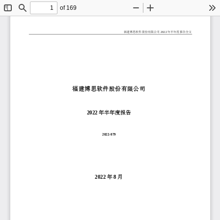
of 169
Toggle
Find
Zoom
Zoom
To
Sidebar
Out
In
福建博思软件股份有限公司
2022
年半年度报告全文
福建博思软件股份有限公司
2022
年半年度报告
2022
-
079
2
022
年
8
月