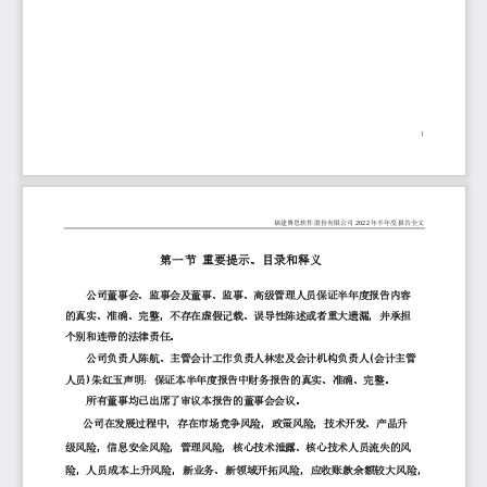
1
福建博思软件股份有限公司
2022
年半年度报告全文
第一节
重要提示、目录和释义
公司董事会、监事会及董事、监事、高级管理人员保证半年度报告内容
的真实、准确、完整，不存在虚假记载、误导性陈述或者重大遗漏，并承担
个别和连带的法律责任。
(
公司负责人陈航、主管会计工作负责人林宏及会计机构负责人
会计主管
)
人员
朱红玉声明：保证本半年度报告中财务报告的真实、准确、完整。
所有董事均已出席了审议本报告的董事会会议。
公司在发展过程中，存在市场竞争风险，政策风险，技术开发、产品升
级风险，信息安全风险，管理风险，核心技术泄露、核心技术人员流失的风
险，人员成本上升风险，新业务、新领域开拓风险，应收账款余额较大风险，