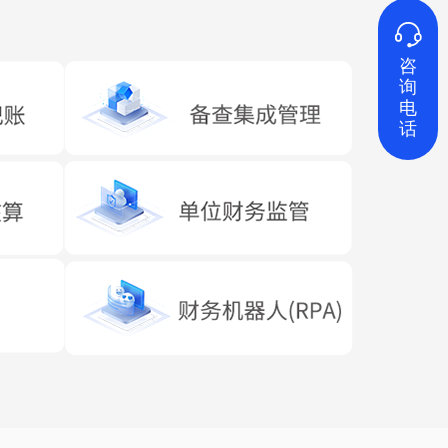

咨
询
电
话