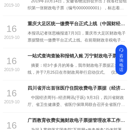
2019年10月14日，安徽省物流协会开出了我省社会组
护。 此举是广东省首次将区块链技术在财政电子票据
2019-10
织第一张财政电子票（编号0000000001），标志着我
管理系统中升 ...
省社会组织推进电子票据改革全面启动。为推进电子票
据管理改革工作，根据《财政部关于推进财政票据电子
重庆大足区统一缴费平台正式上线（中国财经报）
16
化改革的方案》（财综〔2012〕104号）和《安徽省财
本报讯记者张思楠报道7月3日，重庆市大足区财政电子
政厅安徽省级财政票据电子化改革实施方案》（财综
2019-10
票据暨统一缴费平台正式上线。在前期财政非税电子票
[2019]38号） ...
据业务成功试运行的基础上，本次服务升级中，除了将

电子票据服务扩展至所有财政票据种类，大足区财政局
一站式查询查验和报销入账 万宁财政电子票据正式上线（万宁市广播电视台）
咨
16
询
还通过数据集中存储和业务在线办理，实现了票据管理
电
摘要：经3个多月的筹备，我市财政电子票据正式上
和非税征管高度融合，为缴款人缴款、单位缴费、单位
2019-10
话
线，并于7月25日在市财政局举行启动仪式。 仪式
开票和电子票 ...
上，市财政局相关负责人对全市财政电子票据项目进行
工作总结。他表示，在省财政厅票据建帐监管中心和省
四川省开出首张医疗住院收费电子票据（经济网）
16
财政信息中心的指导下，在各个执收单位的配合下，我
中国经济周刊--经济网讯(于跃) 9月3日，四川省财政
市财政电子票据系统经过3个多月实施，完成了近100家
2019-10
厅、省卫生健康委、省医疗保障局联合召开全省医疗收
执收单位 ...
费电子票据管理改革工作视频会，要求全省各级财政、
卫生健康、医疗保障部门和医疗卫生机构各司其职、各
广西教育收费实施财政电子票据管理改革工作初见成效（广西财政厅）
16
负其责，统筹推进改革，形成工作合力。财政部门要做
为深入贯彻落实国务院“互联网+政务服务”总体部署，