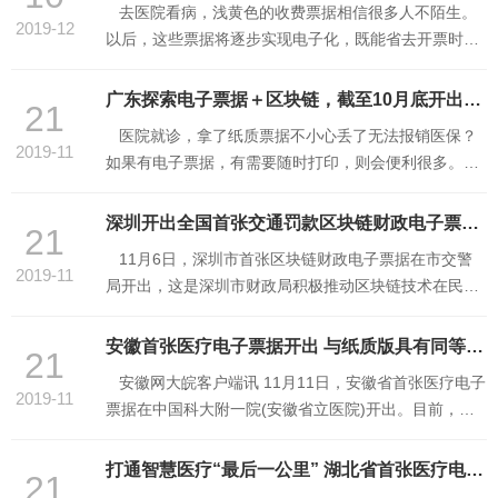
去医院看病，浅黄色的收费票据相信很多人不陌生。
一体化平台”与交警交管12123平台实现信息交互和系统
2019-12
以后，这些票据将逐步实现电子化，既能省去开票时排
对接 ...
长队的等候，还能随时下载打印使用，免去日常保存的
麻烦。12月1日上午，天坛医院成功开出了北京市市属
广东探索电子票据＋区块链，截至10月底开出1.3万张电子票（广州日报）
21
医院第一张医疗收费电子票据，正式拉开本市财政医疗
医院就诊，拿了纸质票据不小心丢了无法报销医保？
收费电子票据改革的帷幕。 在门急诊自费患者首批试
2019-11
如果有电子票据，有需要随时打印，则会便利很多。使
点的 ...
用票据报销时，还要医院开具各种票据及证明材料？通
过一张电子票据，直接获取相关信息，无需再验真伪，
深圳开出全国首张交通罚款区块链财政电子票据（中国青年网）
21
报销省时又提效。这些设想随着广东省财政电子票据区
11月6日，深圳市首张区块链财政电子票据在市交警
块链应用平台的搭建，成为了现实。 2018年以来，广
2019-11
局开出，这是深圳市财政局积极推动区块链技术在民生
东省 ...
领域的应用的创新举措，这也是全国首张交通罚款区块
链财政电子票据。 近期，市财政部门迅速贯彻落实习
安徽首张医疗电子票据开出 与纸质版具有同等效力（安徽网）
21
近平总书记关于加快区块链技术创新发展的重要讲话精
安徽网大皖客户端讯 11月11日，安徽省首张医疗电子
神，以日夜兼程、只争朝夕的精神，在财政电子票据规
2019-11
票据在中国科大附一院(安徽省立医院)开出。目前，该
范推 ...
院门诊就诊患者凭借就诊卡或电子就诊卡，即可前往医
院庐江路院区门诊一楼大厅的电子票据自助取票区，开
打通智慧医疗“最后一公里” 湖北省首张医疗电子发票上线(湖北省人民政府）
21
具和领取自费医疗电子票据。该电子票据可以在网上查