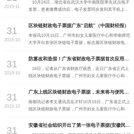
10月24日，湖北省在武汉大学中南医院率先试点电子
询，与纸质版票据具有同等效力。 安徽省立医院是安
2019-11
发票，患者缴费成功后，电子发票同步发到其手机上，
徽 ...
意味着整个就医流程从预约挂号开始全部可以用手机完
成，打通了智慧医疗的“最后一公里”。该院从10月18日
区块链财政电子票据广东“启航”（中国财经报）
31
凌晨开始试运行电子发票，截至10月23日，共开出
本报讯10月15日，广州市妇女儿童医疗中心和华南师范
12880张医疗财政电子票据，总金额177.93万元。中南
2019-10
大学开出首张区块链电子票据，标志着区块链财政电子
医院财务处 ...
票据业务在广东“启航”。据了解，防伪可信、可追溯是
区块链电子票据的主要特点。区块链电子票据的生成、
防篡改和造假！广东省财政电子票据首次应用区块链技术（广州日报）
31
传送、存储及社会应用全过程信息被真实、全面地记录
16日，记者从广东省财政厅获悉，近日广东省正式上
在区块链上，链上电子票据信息可防抵赖且不可更改。
2019-10
线区块链财政电子票据，广州市妇女儿童医疗中心和华
广东省财政 ...
南师范大学率先开出区块链财政电子票据，这也是广东
省首批上链开票单位。这是广东省首次将区块链技术在
广东上线区块链财政电子票据，未来将与便民缴费等相结合（南方都市报）
31
财政电子票据管理系统中升级应用，使用区块链技术的
南都讯记者李文通讯员岳才轩10月15日，广东省正式上
优势体现在票据的生成、传送、存储及社会流传全过程
2019-10
线区块链财政电子票据，广州市妇女儿童医疗中心和华
信息真实 ...
南师范大学率先开出区块链财政电子票据，这也是广东
省首批上链开票单位。区块链财政电子票据只有所涉及
安徽省社会组织开出了第一张电子票据(安徽民政）
31
的授信方才能查看和打开访问，确保交款人隐私保