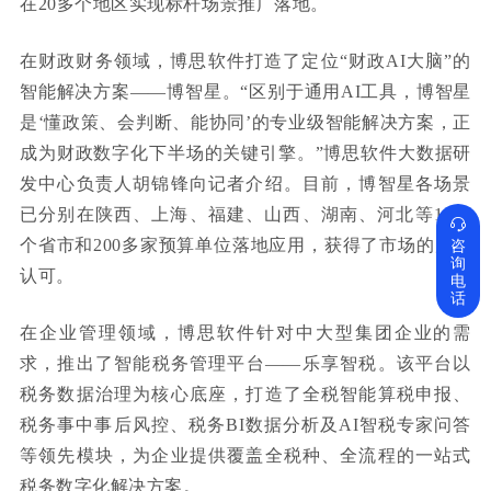
在20多个地区实现标杆场景推广落地。
在财政财务领域，博思软件打造了定位“财政AI大脑”的
智能解决方案——博智星。“区别于通用AI工具，博智星
是‘懂政策、会判断、能协同’的专业级智能解决方案，正
成为财政数字化下半场的关键引擎。”博思软件大数据研
发中心负责人胡锦锋向记者介绍。目前，博智星各场景
已分别在陕西、上海、福建、山西、湖南、河北等10余

个省市和200多家预算单位落地应用，获得了市场的广泛
咨
询
认可。
电
话
在企业管理领域，博思软件针对中大型集团企业的需
求，推出了智能税务管理平台——乐享智税。该平台以
税务数据治理为核心底座，打造了全税智能算税申报、
税务事中事后风控、税务BI数据分析及AI智税专家问答
等领先模块，为企业提供覆盖全税种、全流程的一站式
税务数字化解决方案。