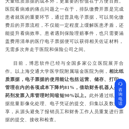
大量纸质票据的成本外，更重要的价值在于方便百姓。
医院看病难的痛点问题之一在于，排队缴费开票是完成
患者就医的重要环节，通过普及电子票据，可以简化缴
费后的开票流程，不仅能一定程度上缓解医患矛盾，还
能提升看病效率。患者遇到保险理赔事件，也只需要涵
盖费用清单的医疗电子票据便可以获得相关佐证材料，
无需多次奔走于医院和保险公司之间。
目前，博思软件已经与全国多家公立医院展开合
作。以上海交通大学医学院附属瑞金医院为例，
相比纸
质票据，电子票据的使用能让包括运营、储存、打印、

管理在内的各项成本下降约81%，借助财务机器人处理
咨
询
药剂发票入库管理时间缩短90%以上。
此外通过纸质票
电
话
据批量影像化处理、电子凭证的提交、归集以及数据共
享，从源头避免了报销员工和财务工作人员重复进行票
据的提交、接收和检查。