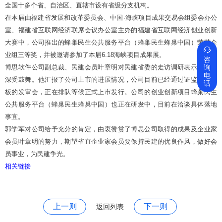
全国十多个省、自治区、直辖市设有省级分支机构。
在本届由福建省发展和改革委员会、中国·海峡项目成果交易会组委会办公
室、福建省互联网经济联席会议办公室主办的福建省互联网经济创业创新
大赛中，公司推出的蜂巢民生公共服务平台（蜂巢民生蜂巢中国）荣获企

业组三等奖，并被邀请参加了本届6.18海峡项目成果展。
咨
询
博思软件公司副总裁、民建会员叶章明对民建省委的走访调研表示感谢与
电
深受鼓舞。他汇报了公司上市的进展情况，公司目前已经通过证监会创业
话
板的发审会，正在排队等候正式上市发行。公司的创业创新项目蜂巢民生
公共服务平台（蜂巢民生蜂巢中国）也正在研发中，目前在洽谈具体落地
事宜。
郭学军对公司给予充分的肯定，由衷赞赏了博思公司取得的成果及企业家
会员叶章明的努力，期望省直企业家会员要保持民建的优良作风，做好会
员事业，为民建争光。
相关链接
上一则
下一则
返回列表