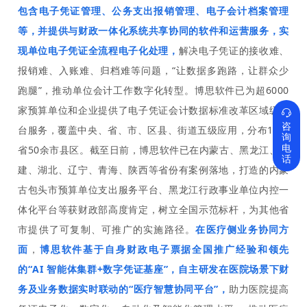
包含电子凭证管理、公务支出报销管理、电子会计档案管理
等，并提供与财政一体化系统共享协同的软件和运营服务，实
现单位电子凭证全流程电子化处理，
解决电子凭证的接收难、
报销难、入账难、归档难等问题，
“让数据多跑路，让群众少
跑腿”，推动单位会计工作数字化转型。博思软件已为超6000
家预算单位和企业提供了电子凭证会计数据标准改革区域级平

咨
台服务，覆盖中央、省、市、区县、街道五级应用，分布10余
询
电
省50余市县区。截至日前，博思软件已在内蒙古、黑龙江、福
话
建、湖北、辽宁、青海、陕西等省份有案例落地，打造的内蒙
古包头市预算单位支出服务平台、黑龙江行政事业单位内控一
体化平台等获财政部高度肯定，树立全国示范标杆，为其他省
市提供了可复制、可推广的实施路径。
在医疗侧业务协同方
面
，
博思软件基于自身财政电子票据全国推广经验和领先
的“AI 智能体集群+数字凭证基座”，自主研发在医院场景下财
务及业务数据实时联动的“医疗智慧协同平台”，
助力医院提高