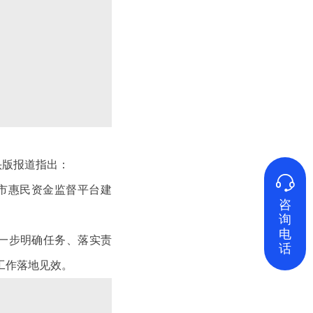
头版报道指出：

市惠民资金监督平台建
咨
询
电
一步明确任务、落实责
话
工作落地见效。