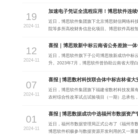
理应用平台项目致力于实现村级电子文件归档
加速电子凭证全流程应用！博思软件连续
19
近日，博思软件集团旗下北京博思财信网络科
2024-11
院等多所高校财务信息化项目。博思软件高校
理、会计核算、资金支付、资产管理、绩效管
喜报｜博思致新中标云南省公务差旅一体
12
近日，博思软件旗下子公司博思致新成功中标云
2024-11
升。2023年7月，博思软件曾协助云南省大
核对、开票的一站式服务，以数字化方式规范
喜报 | 博思数村科技联合体中标吉林省
07
近日，博思软件集团旗下福建省数村科技发展有
2024-11
农村综合性改革试点试验项目（一期）总承包，
产业发展机制、数字乡村发展机制、促进农民增
喜报 | 博思数据成功中选福州市数据资
01
近日，福州市数据管理局正式公布了《福州市
2024-11
博思软件积极参与数据资源开发利用的又一重