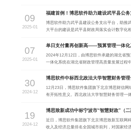
治理奠定基础，推动工会工作迈上新台阶。博思软
福建首例！博思软件助力建设武平县公务
09
博思软件助力武平县建设公务支出平台，助推武
2025-01
大平台的建设是武平县财政局落实会计数字化
措，对于持续丰富福建省预算管理一体化建设
单日支付量再创新高——预算管理一体化
07
2024年12月12日，由博思软件承建的湖北
2025-01
一体化系统在湖北省财政管理高质量发展过程
进预算管理一体化建设，近年来，湖北省财政厅
博思软件中标西北政法大学智慧财务管理
30
12月23日，博思软件集团旗下北京博思财信
2024-12
有开拓性意义。西北政法大学智慧财务管理一
见，随着项目的深入实施和不断完善，西北政
博思致新成功中标宁波市“智慧财政”（
19
近日，博思软件集团旗下北京博思致新互联网科
2024-12
收入及经济总量排名全国城市前列，对国家经济