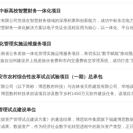
和电子档案规范化管理。平台基于村级档案工作
中标高校智慧财务一体化项目
技有限公司凭借在智慧财务领域的深厚积累和创新能力，成功中标东北电
智慧财务一体化解决方案以电子凭证全流程应用为核心，以一体化、平台
理、内部控制等多个财务环节，实现了电子会计凭证
化管理实施运维服务项目
南省公务差旅一体化管理实施运维服务项目，将切实以“数字赋能”推动
理白族自治州建设并上线差旅伙食费和市内交通费收交管理系统，成功打造“
公务差旅制度流程，极大减轻了基层公务接待
大安市农村综合性改革试点试验项目（一期）总承包
限公司（以下简称：博思数村科技）与吉林省天邑建筑有限公司、华地设计
博思数村科技承担该项目涉及数字乡村1450万元软件建设任务。该项目为
收机制和改善乡村治理机制“四大机制”开展试
产管理试点建设单位
数据资产管理试点建设方案》的遴选结果，博思软件集团旗下福建博思数据
要成果。数据资产，作为经济社会数字化转型进程中的新兴资产类型，正