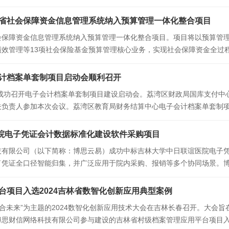
架构下，开展画像分析、主题分析、综合分析
省社会保障资金信息管理系统纳入预算管理一体化整合项目
会保障资金信息管理系统纳入预算管理一体化整合项目。项目将以预算管
效管理等13项社会保险基金预算管理核心业务，实现社会保障资金全过
数据支撑，促进预算管理提质增效。按照财政部预
计档案单套制项目启动会顺利召开
心成功召开电子会计档案单套制项目建设启动会。荔湾区财政局国库支付
关负责人参加本次会议。荔湾区教育局财务结算中心电子会计档案单套制
新”，建立基础教育结算中心报账新模式：1.技
医院电子凭证会计数据标准化建设软件采购项目
技有限公司（以下简称：博思云易）成功中标吉林大学中日联谊医院电子
了凭证全口径智能归集，并广泛应用于院内采购、报销等多个协同场景。
审核及业务合规性校验。不仅完成了对医院所有发
台项目入选2024吉林省数智化创新应用典型案例
融合未来”为主题的2024数智化创新应用技术大会在吉林长春召开。大
思财信网络科技有限公司参与建设的吉林省村级档案管理应用平台项目入