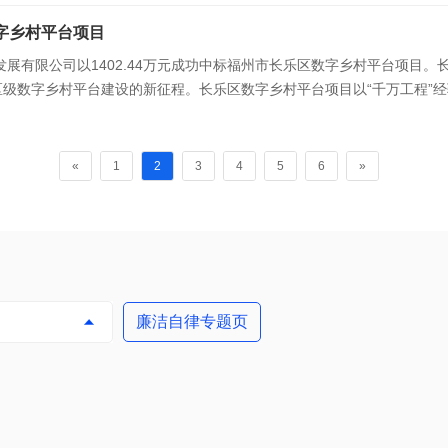
加快公共数据资源开发利用的意见》、《财政部
数字乡村平台项目
发展有限公司以1402.44万元成功中标福州市长乐区数字乡村平台项目
级数字乡村平台建设的新征程。长乐区数字乡村平台项目以“千万工程”经
持续发展模式。项目建设内容包括“e 长
«
1
2
3
4
5
6
»
廉洁自律专题页
