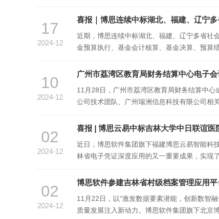
期）智慧分析优化升级项目在“智慧财政”统一
喜报｜博思连续中标湖北、福建、辽宁多
17
近期，博思连续中标湖北、福建、辽宁多省社
2024-12
金预算执行、基金会计核算、基金决算、预算绩
管理工作提供科学、精准、高效的管理抓手和
广州市荔湾区教育局财务结算中心电子会
10
11月28日，广州市荔湾区教育局财务结算中
2024-12
公司技术团队、广州瑞洲信息科技有限公司相
至结算中心服务的85个学校单位，通过“三个创
喜报 | 博思云易中标吉林大学中日联谊
02
近日，博思软件集团旗下福建博思云易智能科
2024-12
林省电子凭证深度应用的又一重要成果，实现
关联电子凭证的精准匹配，执行凭证的自动化
博思软件参建吉林省村级档案管理应用平
02
11月22日，以“激发数据要素潜能，创新数智
2024-12
质量发展注入新动力。博思软件集团旗下北京博