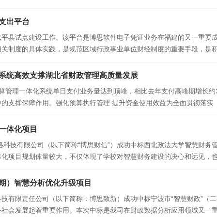
件于2024年11月成功中标浙江省工会经费收入
支出平台
平县试点建设工作。该平台是博思软件电子凭证业务在福建的又一重要成
相关制度的具体实践，是规范区域行政事业单位财经制度的重要手段，是
成果、推动电子凭证的全流程标准化和无纸化处理、
系统高效支撑湖北省财政管理高质量发展
省预算管理一体化系统单日支付业务量达到顶峰，相比去年支付高峰期增长约
中的支撑保障作用。强化预算执行管理 提升资金使用效益为全面贯彻落实
对标财政部发布的《预算管理一体化规范（2.0版
一体化项目
网络科技有限公司（以下简称“博思财信”）成功中标西北政法大学智慧财
体化项目规划体量较大，不仅体现了学校对智慧财务建设的决心和远见，
法大学将成为未来全国高校财务信息化建设的旗
二期）智慧分析优化升级项目
技有限责任公司（以下简称：博思致新）成功中标宁波市“智慧财政”（
社会发展起着重要作用。本次中标是我司在财政数据分析应用领域又一重