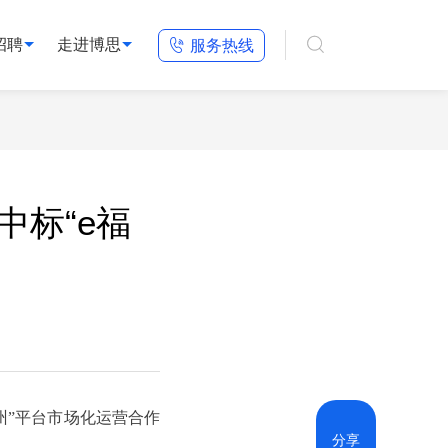

招聘
走进博思

服务热线
中标“e福
州”平台市场化运营合作
分享